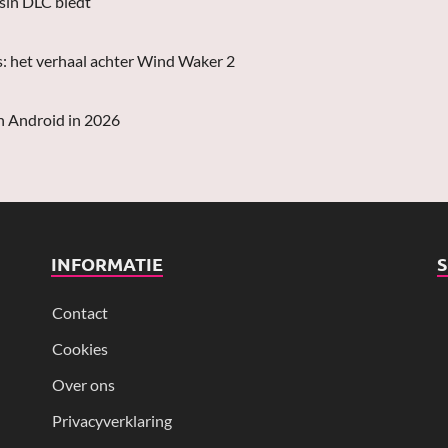
asin DLC biedt
s: het verhaal achter Wind Waker 2
n Android in 2026
INFORMATIE
Contact
Cookies
Over ons
Privacyverklaring