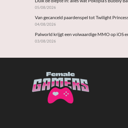
Duik de diepte in: alles wat Pokopia’s Bubbly B
05/08/2026
Van gecanceld paardenspel tot Twilight Princes
04/08/2026
Palworld krijgt een volwaardige MMO op iOS e
03/08/2026