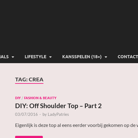
-Gamers
IALS
LIFESTYLE
KANSSPELEN (18+)
CONTAC
TAG:
CREA
DIY
/
FASHION & BEAUTY
DIY: Off Shoulder Top – Part 2
03/07/2016
-
by
LadyPatries
Eigenlijk is deze top al eens eerder voorbij gekomen op de