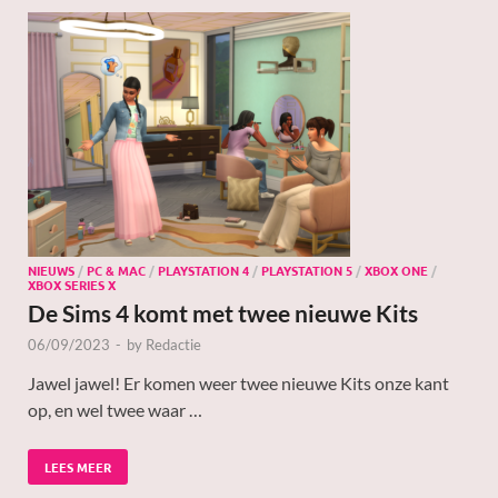
NIEUWS
/
PC & MAC
/
PLAYSTATION 4
/
PLAYSTATION 5
/
XBOX ONE
/
XBOX SERIES X
De Sims 4 komt met twee nieuwe Kits
06/09/2023
-
by
Redactie
Jawel jawel! Er komen weer twee nieuwe Kits onze kant
op, en wel twee waar …
LEES MEER