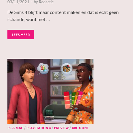
03/11/2021
-
by
Redactie
De Sims 4 blijft maar content maken en dat is echt geen
schande, want met …
LEES MEER
PC & MAC
/
PLAYSTATION 4
/
PREVIEW
/
XBOX ONE