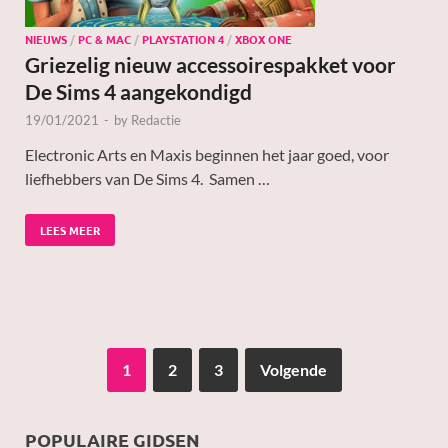
NIEUWS
/
PC & MAC
/
PLAYSTATION 4
/
XBOX ONE
Griezelig nieuw accessoirespakket voor
De Sims 4 aangekondigd
19/01/2021
-
by
Redactie
Electronic Arts en Maxis beginnen het jaar goed, voor
liefhebbers van De Sims 4. Samen …
LEES MEER
1
2
3
Volgende
POPULAIRE GIDSEN