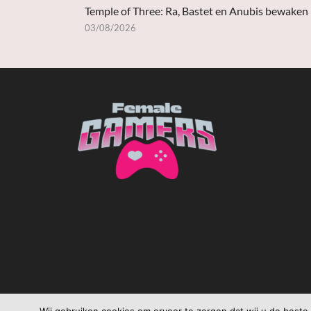
Temple of Three: Ra, Bastet en Anubis bewaken
03/08/2026