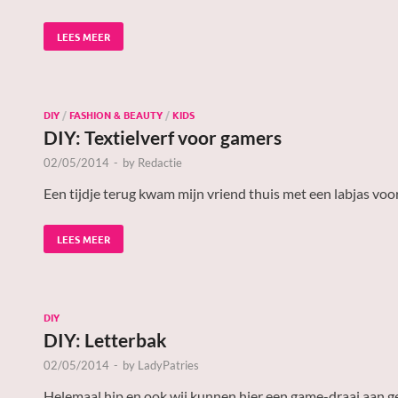
LEES MEER
DIY
/
FASHION & BEAUTY
/
KIDS
DIY: Textielverf voor gamers
02/05/2014
-
by
Redactie
Een tijdje terug kwam mijn vriend thuis met een labjas voor
LEES MEER
DIY
DIY: Letterbak
02/05/2014
-
by
LadyPatries
Helemaal hip en ook wij kunnen hier een game-draai aan g