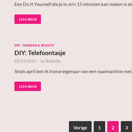
Een Do It Yourself die je in zo’n 15 minuten kan maken is 
LEES MEER
DIY
/
FASHION & BEAUTY
DIY: Telefoontasje
02/11/2013
-
by
Redactie
Sinds april ben ik trotse eigenaar van een naaimachine m
LEES MEER
Vorige
1
2
3