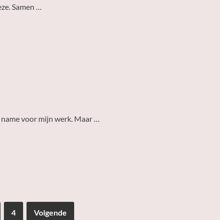
deze. Samen …
et name voor mijn werk. Maar …
4
Volgende