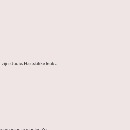
 zijn studie. Hartstikke leuk …
even op onze manier. Zo …