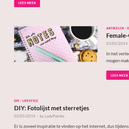
LEES MEER
ARTIKELEN
/
D
Female-
03/05/2014
In het verl
mogen make
LEES MEER
DIY
/
LIFESTYLE
DIY: Fotolijst met sterretjes
03/05/2014
-
by
LadyPatries
Er is zoveel inspiratie te vinden op het internet, dus tij