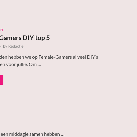
IY
Gamers DIY top 5
-
by
Redactie
eden hebben we op Female-Gamers al veel DIY’s
n voor jullie. Om …
dens een middagje samen hebben …