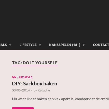
-Gamers
IALS
LIFESTYLE
KANSSPELEN (18+)
CONTAC
TAG:
DO IT YOURSELF
DIY
/
LIFESTYLE
DIY: Sackboy haken
03/05/2014
-
by
Redactie
Nu weet ik dat haken een vak apart is, vandaar dat de cred