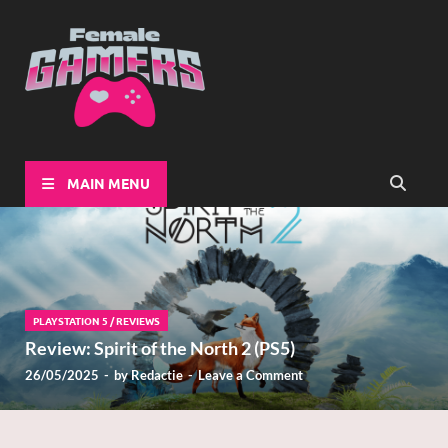
Female-
Girls Games Greatness
Gamers
MAIN MENU
PLAYSTATION 5
/
REVIEWS
Review: Spirit of the North 2 (PS5)
26/05/2025
-
by
Redactie
-
Leave a Comment