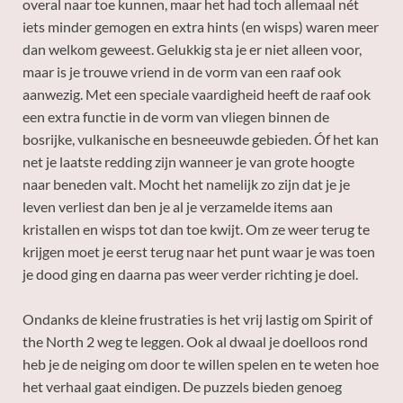
overal naar toe kunnen, maar het had toch allemaal nét
iets minder gemogen en extra hints (en wisps) waren meer
dan welkom geweest. Gelukkig sta je er niet alleen voor,
maar is je trouwe vriend in de vorm van een raaf ook
aanwezig. Met een speciale vaardigheid heeft de raaf ook
een extra functie in de vorm van vliegen binnen de
bosrijke, vulkanische en besneeuwde gebieden. Óf het kan
net je laatste redding zijn wanneer je van grote hoogte
naar beneden valt. Mocht het namelijk zo zijn dat je je
leven verliest dan ben je al je verzamelde items aan
kristallen en wisps tot dan toe kwijt. Om ze weer terug te
krijgen moet je eerst terug naar het punt waar je was toen
je dood ging en daarna pas weer verder richting je doel.
Ondanks de kleine frustraties is het vrij lastig om Spirit of
the North 2 weg te leggen. Ook al dwaal je doelloos rond
heb je de neiging om door te willen spelen en te weten hoe
het verhaal gaat eindigen. De puzzels bieden genoeg