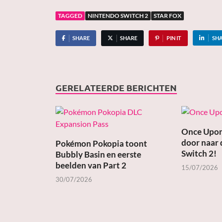
TAGGED
NINTENDO SWITCH 2
STAR FOX
SHARE
SHARE
PIN IT
SH
GERELATEERDE BERICHTEN
Once Upon
door naar
Pokémon Pokopia toont
Switch 2!
Bubbly Basin en eerste
beelden van Part 2
15/07/2026
30/07/2026