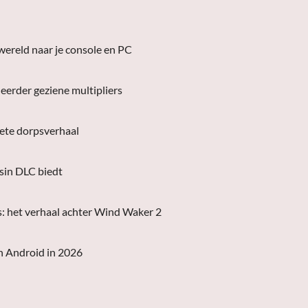
wereld naar je console en PC
eerder geziene multipliers
lete dorpsverhaal
asin DLC biedt
s: het verhaal achter Wind Waker 2
n Android in 2026