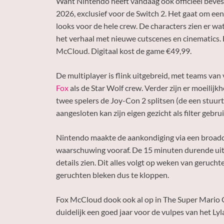
Want Nintendo heeft vandaag ook officieel bevest
2026, exclusief voor de Switch 2. Het gaat om e
looks voor de hele crew. De characters zien er wat
het verhaal met nieuwe cutscenes en cinematics. E
McCloud. Digitaal kost de game €49,99.
De multiplayer is flink uitgebreid, met teams van 
Fox
als de Star Wolf crew. Verder zijn er moeilij
twee spelers de Joy-Con 2 splitsen (de een stuurt
aangesloten kan zijn eigen gezicht als filter gebru
Nintendo maakte de aankondiging via een broadc
waarschuwing vooraf. De 15 minuten durende uit
details zien. Dit alles volgt op weken van geruch
geruchten bleken dus te kloppen.
Fox McCloud dook ook al op in The Super Mario G
duidelijk een goed jaar voor de vulpes van het Lyl