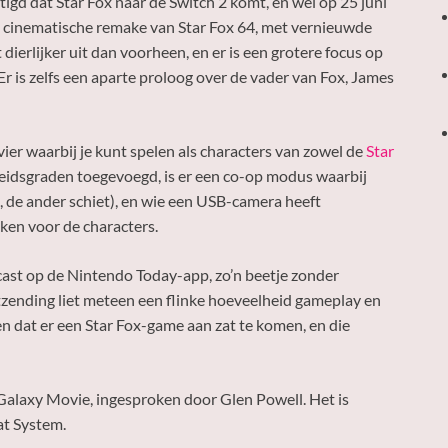
igd dat Star Fox naar de Switch 2 komt, en wel op 25 juni
en cinematische remake van Star Fox 64, met vernieuwde
 dierlijker uit dan voorheen, en er is een grotere focus op
r is zelfs een aparte proloog over de vader van Fox, James
vier waarbij je kunt spelen als characters van zowel de
Star
kheidsgraden toegevoegd, is er een co-op modus waarbij
, de ander schiet), en wie een USB-camera heeft
iken voor de characters.
ast op de Nintendo Today-app, zo’n beetje zonder
zending liet meteen een flinke hoeveelheid gameplay en
ten dat er een Star Fox-game aan zat te komen, en die
alaxy Movie, ingesproken door Glen Powell. Het is
at System.