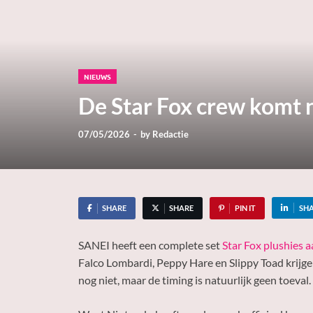
NIEUWS
De Star Fox crew komt n
07/05/2026
-
by
Redactie
SHARE
SHARE
PIN IT
SH
SANEI heeft een complete set
Star Fox plushies 
Falco Lombardi, Peppy Hare en Slippy Toad krijge
nog niet, maar de timing is natuurlijk geen toeval.