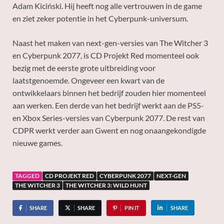
Adam Kiciński. Hij heeft nog alle vertrouwen in de game
en ziet zeker potentie in het Cyberpunk-universum.
Naast het maken van next-gen-versies van The Witcher 3
en Cyberpunk 2077, is CD Projekt Red momenteel ook
bezig met de eerste grote uitbreiding voor
laatstgenoemde. Ongeveer een kwart van de
ontwikkelaars binnen het bedrijf zouden hier momenteel
aan werken. Een derde van het bedrijf werkt aan de PS5-
en Xbox Series-versies van Cyberpunk 2077. De rest van
CDPR werkt verder aan Gwent en nog onaangekondigde
nieuwe games.
TAGGED
CD PROJEKT RED
CYBERPUNK 2077
NEXT-GEN
THE WITCHER 3
THE WITCHER 3: WILD HUNT
SHARE
SHARE
PIN IT
SHARE