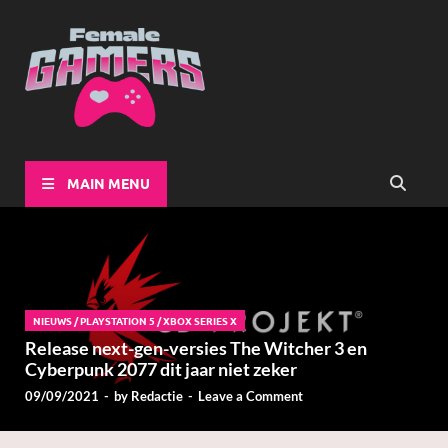
Female-
Girls Games Greatness
Gamers
MAIN MENU
NIEUWS
/
PLAYSTATION 5
/
XBOX SERIES X
Release next-gen-versies The Witcher 3 en
Cyberpunk 2077 dit jaar niet zeker
09/09/2021
-
by
Redactie
-
Leave a Comment