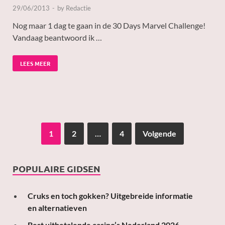
29/06/2013
-
by
Redactie
Nog maar 1 dag te gaan in de 30 Days Marvel Challenge!
Vandaag beantwoord ik …
LEES MEER
1
2
…
4
Volgende
POPULAIRE GIDSEN
Cruks en toch gokken? Uitgebreide informatie
en alternatieven
Best uitbetalende casino’s Nederland 2026 –