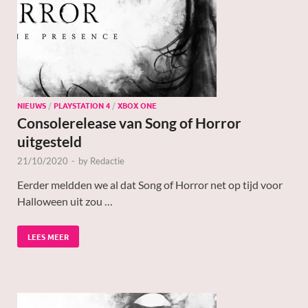
NIEUWS
/
PLAYSTATION 4
/
XBOX ONE
Consolerelease van Song of Horror
uitgesteld
21/10/2020
-
by
Redactie
Eerder meldden we al dat Song of Horror net op tijd voor
Halloween uit zou …
LEES MEER