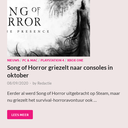
NIEUWS
/
PC & MAC
/
PLAYSTATION 4
/
XBOX ONE
Song of Horror griezelt naar consoles in
oktober
08/09/2020
-
by
Redactie
Eerder al werd Song of Horror uitgebracht op Steam, maar
nu griezelt het survival-horroravontuur ook …
LEES MEER