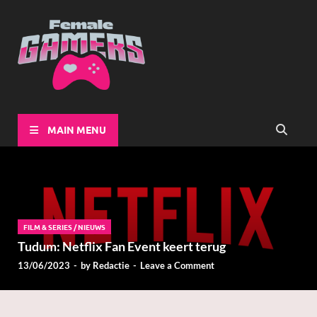
Female-
Girls Games Greatness
Gamers
MAIN MENU
FILM & SERIES
/
NIEUWS
Tudum: Netflix Fan Event keert terug
13/06/2023
-
by
Redactie
-
Leave a Comment