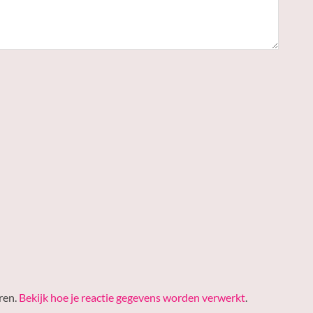
ren.
Bekijk hoe je reactie gegevens worden verwerkt
.