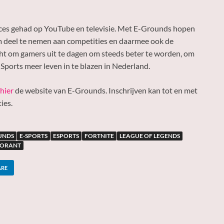
cces gehad op YouTube en televisie. Met E-Grounds hopen
m deel te nemen aan competities en daarmee ook de
cht om gamers uit te dagen om steeds beter te worden, om
ports meer leven in te blazen in Nederland.
hier
de website van E-Grounds. Inschrijven kan tot en met
ies.
UNDS
E-SPORTS
ESPORTS
FORTNITE
LEAGUE OF LEGENDS
LORANT
ARE