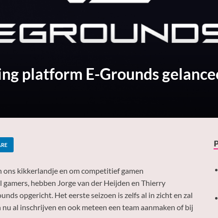
ing platform E-Grounds gelance
ARE
in ons kikkerlandje en om competitief gamen
l gamers, hebben Jorge van der Heijden en Thierry
s opgericht. Het eerste seizoen is zelfs al in zicht en zal
h nu al inschrijven en ook meteen een team aanmaken of bij