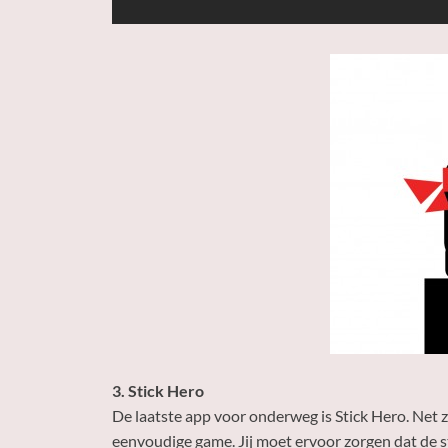
3. Stick Hero
De laatste app voor onderweg is Stick Hero. Net z
eenvoudige game. Jij moet ervoor zorgen dat de s