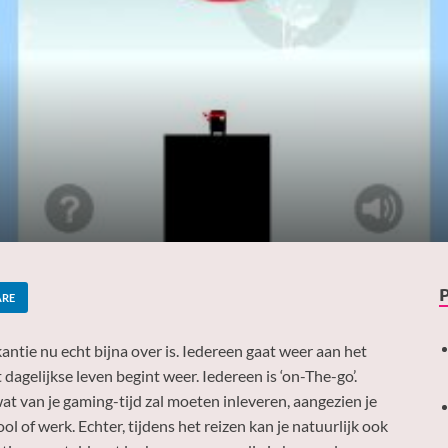
ARE
antie nu echt bijna over is. Iedereen gaat weer aan het
agelijkse leven begint weer. Iedereen is ‘on-The-go’.
at van je gaming-tijd zal moeten inleveren, aangezien je
 of werk. Echter, tijdens het reizen kan je natuurlijk ook