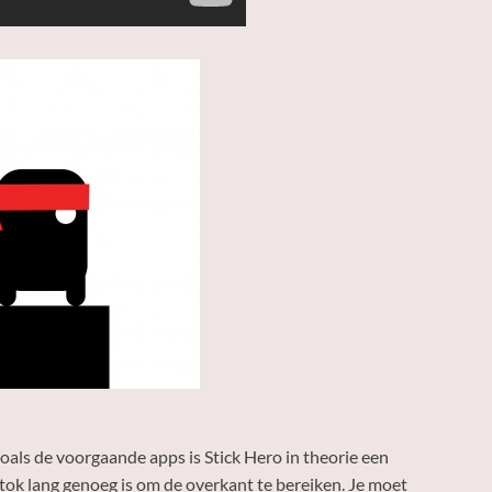
oals de voorgaande apps is Stick Hero in theorie een
tok lang genoeg is om de overkant te bereiken. Je moet