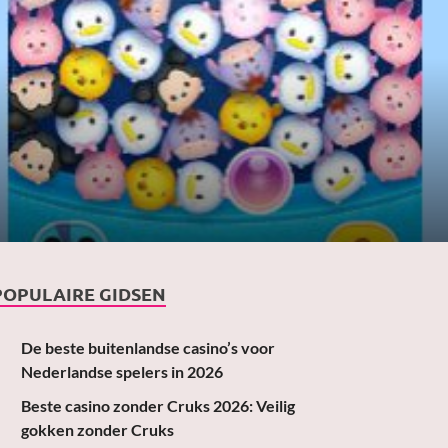
POPULAIRE GIDSEN
De beste buitenlandse casino’s voor
Nederlandse spelers in 2026
Beste casino zonder Cruks 2026: Veilig
gokken zonder Cruks