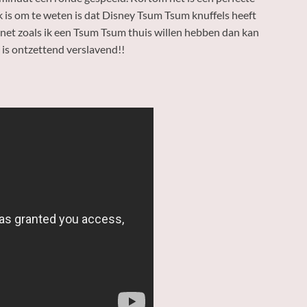
is om te weten is dat Disney Tsum Tsum knuffels heeft
 net zoals ik een Tsum Tsum thuis willen hebben dan kan
 is ontzettend verslavend!!