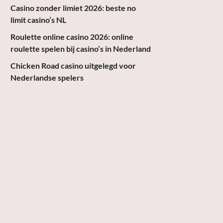
Casino zonder limiet 2026: beste no
limit casino’s NL
Roulette online casino 2026: online
roulette spelen bij casino’s in Nederland
Chicken Road casino uitgelegd voor
Nederlandse spelers