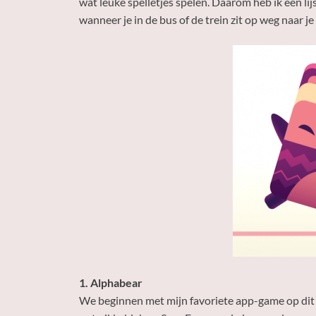
wat leuke spelletjes spelen. Daarom heb ik een li
wanneer je in de bus of de trein zit op weg naar je
1. Alphabear
We beginnen met mijn favoriete app-game op dit 