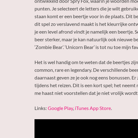
ontwikkeld door Spry Fox, waarin je woorden moet
punten. Je selecteert de letters die je wilt gebrui
staan komt er een beertje voor in de plaats. Dit b
dit spel zo verslavend maakt is het kleurrijke ontw
je een level afrond vindt je namelijk een beertje. 
beer sterker, maar je kan natuurlijk ook nieuwe be
‘Zombie Bear’. ‘Unicorn Bear’ is tot nu toe mijn fav
Het is wel handig om te weten dat de beertjes zij
common, rare en legendary. De verschillende bee
daarnaast geven ze je ook nog eens bonussen. Er 
tijdens het reizen. Dit is een kort spel; het neem
me haast niet voorstellen dat je niet vrolijk word
Links:
Google Play
,
iTunes App Store
.