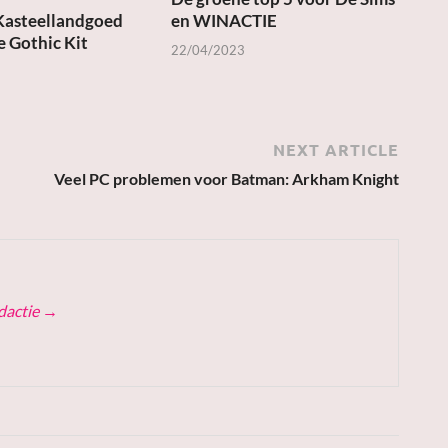
Kasteellandgoed
en WINACTIE
e Gothic Kit
22/04/2023
NEXT ARTICLE
Veel PC problemen voor Batman: Arkham Knight
edactie
→