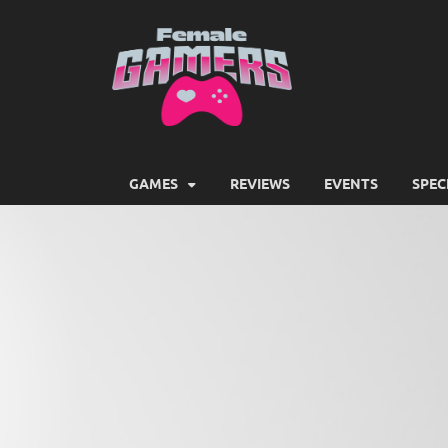
Female
Girls Games Greatness
GAMES
REVIEWS
EVENTS
SPEC