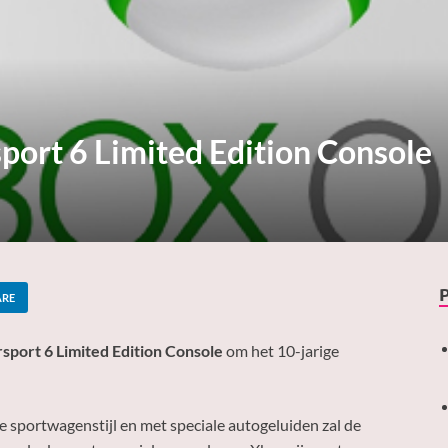
ort 6 Limited Edition Console
ARE
port 6 Limited Edition Console
om het 10-jarige
e sportwagenstijl en met speciale autogeluiden zal de