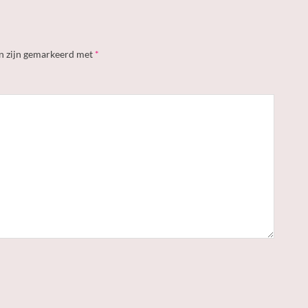
en zijn gemarkeerd met
*