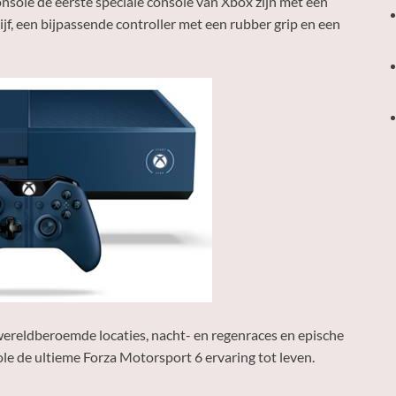
sole de eerste speciale console van Xbox zijn met een
jf, een bijpassende controller met een rubber grip en een
ereldberoemde locaties, nacht- en regenraces en epische
le de ultieme Forza Motorsport 6 ervaring tot leven.