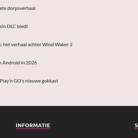
lete dorpsverhaal
asin DLC biedt
s: het verhaal achter Wind Waker 2
n Android in 2026
 Play’n GO’s nieuwe gokkast
INFORMATIE