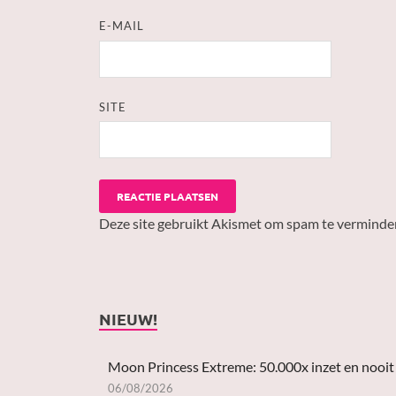
E-MAIL
SITE
Deze site gebruikt Akismet om spam te verminde
NIEUW!
Moon Princess Extreme: 50.000x inzet en nooit 
06/08/2026