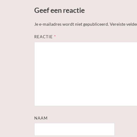
Geef een reactie
Je e-mailadres wordt niet gepubliceerd.
Vereiste veld
REACTIE
*
NAAM