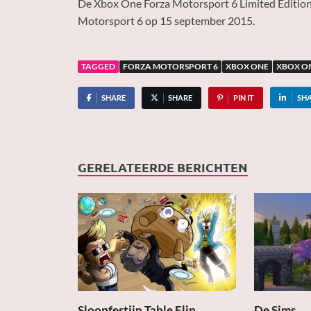
De Xbox One Forza Motorsport 6 Limited Edition C
Motorsport 6 op 15 september 2015.
TAGGED
FORZA MOTORSPORT 6
XBOX ONE
XBOX ON
SHARE
SHARE
PIN IT
SH
GERELATEERDE BERICHTEN
Sloopfestijn Table Flip
De Sims