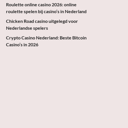
Roulette online casino 2026: online
roulette spelen bij casino’s in Nederland
Chicken Road casino uitgelegd voor
Nederlandse spelers
Crypto Casino Nederland: Beste Bitcoin
Casino’s in 2026