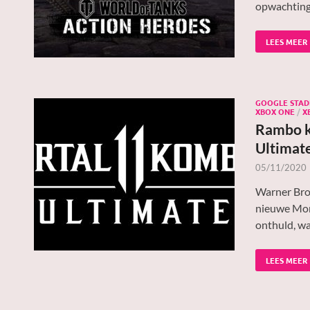
opwachting
LEES MEER
GOOGLE STAD
XBOX ONE
/
X
Rambo k
Ultimat
05/11/2020
Warner Bro
nieuwe Mor
onthuld, w
LEES MEER