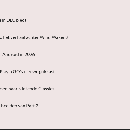
asin DLC biedt
s: het verhaal achter Wind Waker 2
n Android in 2026
 Play’n GO’s nieuwe gokkast
men naar Nintendo Classics
 beelden van Part 2