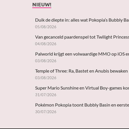
NIEUW!
Duik de diepte in: alles wat Pokopia’s Bubbly B
05/08/2026
Van gecanceld paardenspel tot Twilight Princes
04/08/2026
Palworld krijgt een volwaardige MMO op iOS e
03/08/2026
Temple of Three: Ra, Bastet en Anubis bewaken
03/08/2026
Super Mario Sunshine en Virtual Boy-games ko
31/07/2026
Pokémon Pokopia toont Bubbly Basin en eerste
30/07/2026