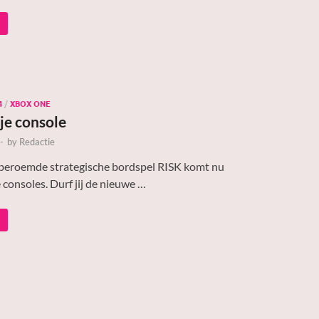
4
/
XBOX ONE
je console
-
by
Redactie
beroemde strategische bordspel RISK komt nu
 consoles. Durf jij de nieuwe …