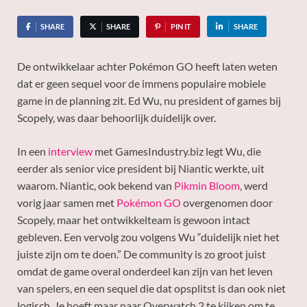
SHARE
SHARE
PIN IT
SHARE
De ontwikkelaar achter Pokémon GO heeft laten weten
dat er geen sequel voor de immens populaire mobiele
game in de planning zit. Ed Wu, nu president of games bij
Scopely, was daar behoorlijk duidelijk over.
In een
interview
met GamesIndustry.biz legt Wu, die
eerder als senior vice president bij Niantic werkte, uit
waarom. Niantic, ook bekend van
Pikmin Bloom
, werd
vorig jaar samen met
Pokémon GO
overgenomen door
Scopely, maar het ontwikkelteam is gewoon intact
gebleven. Een vervolg zou volgens Wu “duidelijk niet het
juiste zijn om te doen.” De community is zo groot juist
omdat de game overal onderdeel kan zijn van het leven
van spelers, en een sequel die dat opsplitst is dan ook niet
logisch. Je hoeft maar naar Overwatch 2 te kijken om te