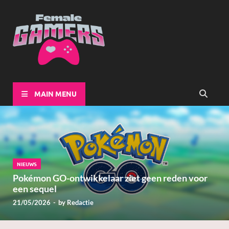
Female-
Girls Games Greatness
Gamers
MAIN MENU
NIEUWS
Pokémon GO-ontwikkelaar ziet geen reden voor
een sequel
21/05/2026
-
by
Redactie