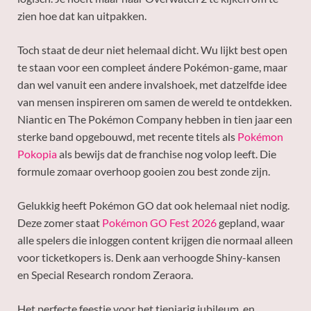
zien hoe dat kan uitpakken.
Toch staat de deur niet helemaal dicht. Wu lijkt best open
te staan voor een compleet ándere Pokémon-game, maar
dan wel vanuit een andere invalshoek, met datzelfde idee
van mensen inspireren om samen de wereld te ontdekken.
Niantic en The Pokémon Company hebben in tien jaar een
sterke band opgebouwd, met recente titels als
Pokémon
Pokopia
als bewijs dat de franchise nog volop leeft. Die
formule zomaar overhoop gooien zou best zonde zijn.
Gelukkig heeft Pokémon GO dat ook helemaal niet nodig.
Deze zomer staat
Pokémon GO Fest 2026
gepland, waar
alle spelers die inloggen content krijgen die normaal alleen
voor ticketkopers is. Denk aan verhoogde Shiny-kansen
en Special Research rondom Zeraora.
Het perfecte feestje voor het tienjarig jubileum, en