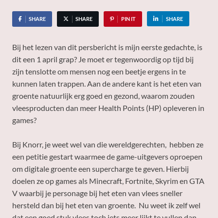
SHARE
SHARE
PIN IT
SHARE
Bij het lezen van dit persbericht is mijn eerste gedachte, is
dit een 1 april grap? Je moet er tegenwoordig op tijd bij
zijn tenslotte om mensen nog een beetje ergens in te
kunnen laten trappen. Aan de andere kant is het eten van
groente natuurlijk erg goed en gezond, waarom zouden
vleesproducten dan meer Health Points (HP) opleveren in
games?
Bij Knorr, je weet wel van die wereldgerechten, hebben ze
een petitie gestart waarmee de game-uitgevers oproepen
om digitale groente een supercharge te geven. Hierbij
doelen ze op games als Minecraft, Fortnite, Skyrim en GTA
V waarbij je personage bij het eten van vlees sneller
hersteld dan bij het eten van groente. Nu weet ik zelf wel
dat een goed stuk vlees toch iets meer lijkt te vullen dan