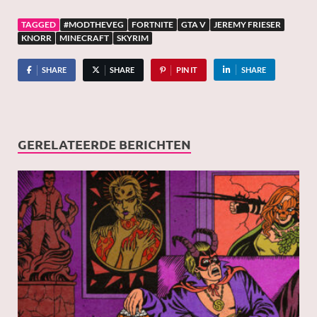
TAGGED
#MODTHEVEG
FORTNITE
GTA V
JEREMY FRIESER
KNORR
MINECRAFT
SKYRIM
SHARE
SHARE
PIN IT
SHARE
GERELATEERDE BERICHTEN