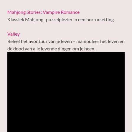
Mahjong Stories: Vampire Romance
Klassiek Mahjong- puzzelplezier in een horrorsetting.
Valley
Beleef het avontuur van je leven – manipuleer het leven en
de dood van alle levende dingen om je heen.