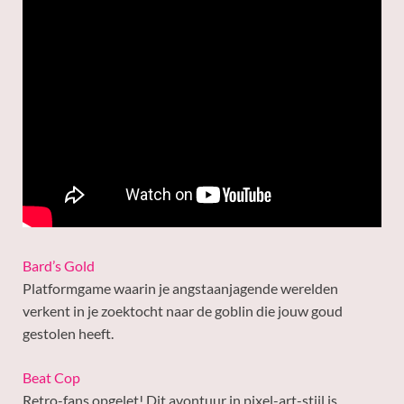
Bard’s Gold
Platformgame waarin je angstaanjagende werelden
verkent in je zoektocht naar de goblin die jouw goud
gestolen heeft.
Beat Cop
Retro-fans opgelet! Dit avontuur in pixel-art-stijl is