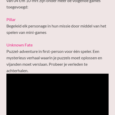
van 04 t/m 10-mrt zijn onder meer de volgende games
toegevoegd:
Pillar
Begeleid elk personage in hun missie door middel van het
spelen van mini-games
Unknown Fate
Puzzel-adventure in first-person voor één speler. Een
mysterieus verhaal waarin je puzzels moet oplossen en
vijanden moet verslaan. Probeer je verleden te
achterhalen.