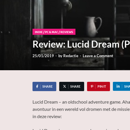
INDIE
/
PC & MAC
/
REVIEWS
Review: Lucid Dream (
25/01/2019
-
by
Redactie
-
Leave a Comment
SHARE
SHARE
PIN IT
SH
Lucid Dream – an oldschool adventure game. Aha! K
avontuur in een wereld vol dromen met de missie 
in deze review: