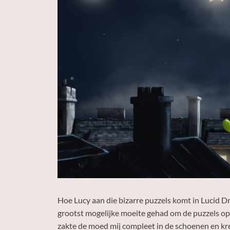
Hoe Lucy aan die bizarre puzzels komt in Lucid Dr
grootst mogelijke moeite gehad om de puzzels op t
zakte de moed mij compleet in de schoenen en kree