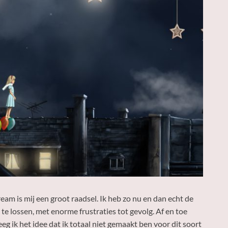
eam is mij een groot raadsel. Ik heb zo nu en dan echt de
e lossen, met enorme frustraties tot gevolg. Af en toe
g ik het idee dat ik totaal niet gemaakt ben voor dit soort