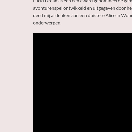
Lucid Dream is een een award genomineerde game,
avonturenspel ontwikkeld en uitgegeven door het
deed mij al denken aan een duistere Alice in Won
onderwerpen.