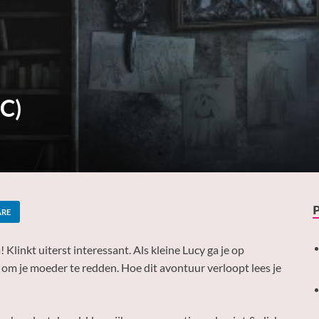
PC)
ARE
linkt uiterst interessant. Als kleine Lucy ga je op
om je moeder te redden. Hoe dit avontuur verloopt lees je