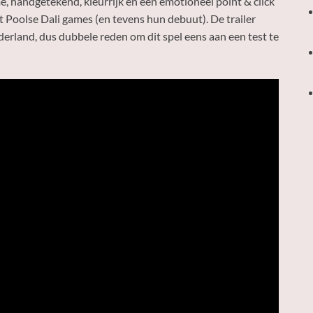
 handgetekend, kleurrijk en een emotioneel point & click
 Poolse Dali games (en tevens hun debuut). De trailer
derland, dus dubbele reden om dit spel eens aan een test te