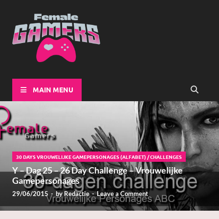
Female-
Girls Games Greatness
Gamers
MAIN MENU
30 DAYS VROUWELIJKE GAMEPERSONAGES (ALFABET)
/
CHALLENGES
Y – Dag 25 – 26 Day Challenge – Vrouwelijke
Gamepersonages
29/06/2015
-
by
Redactie
-
Leave a Comment