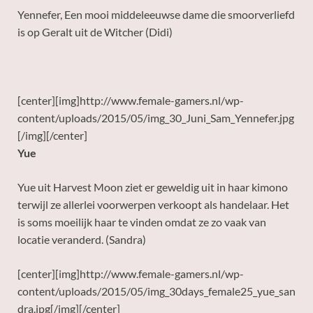
Yennefer, Een mooi middeleeuwse dame die smoorverliefd
is op Geralt uit de Witcher (Didi)
[center][img]http://www.female-gamers.nl/wp-
content/uploads/2015/05/img_30_Juni_Sam_Yennefer.jpg
[/img][/center]
Yue
Yue uit Harvest Moon ziet er geweldig uit in haar kimono
terwijl ze allerlei voorwerpen verkoopt als handelaar. Het
is soms moeilijk haar te vinden omdat ze zo vaak van
locatie veranderd. (Sandra)
[center][img]http://www.female-gamers.nl/wp-
content/uploads/2015/05/img_30days_female25_yue_san
dra.jpg[/img][/center]