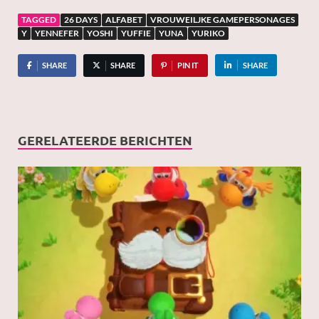
TAGGED
26 DAYS
ALFABET
VROUWEILJKE GAMEPERSONAGES
Y
YENNEFER
YOSHI
YUFFIE
YUNA
YURIKO
SHARE
SHARE
PIN IT
SHARE
GERELATEERDE BERICHTEN