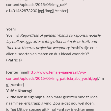
content/uploads/2015/05/img_celY-
e1431462873200.jpg[/img][/center]
Yoshi
Yoshi’s!
Regardless of gender, Yoshis can spontaneously
lay hollow eggs after eating other animals or fruit, and
then use them as projectile weaponry.
Yoshi’s zijn er in
allerlei soorten en maten en dus ideaal voor de Y!
(Patricia)
[center][img]
http://www.female-gamers.nl/wp-
content/uploads/2015/05/img_patricia_abc_yoshi.jpg
[/im
g][/center]
Yuffie Kisaragi
Yuffie heb ik eigenlijk alleen maar gekozen omdat ik de
naam heel erg grappig vind. Zou je dat nou wel doen,
juffie? Dit personage uit Final Fantasy is echter geen