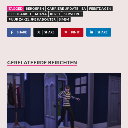
TAGGED
BEROEPEN
CARRIERE UPDATE
EA
FEESTDAGEN
FEESTPAKKET
JADZIA
KERST
KERSTTRUI
PUUR ZAKELIJKE KABOUTER
SIMS 4
SHARE
SHARE
PIN IT
SHARE
GERELATEERDE BERICHTEN