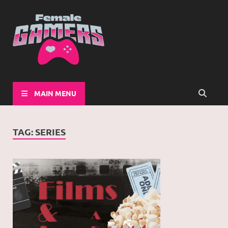
Female-
Girls Games Greatness
Gamers
MAIN MENU
TAG:
SERIES