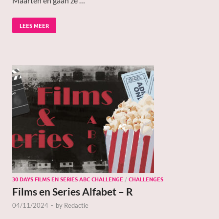
Maarten en gaan ze …
LEES MEER
30 DAYS FILMS EN SERIES ABC CHALLENGE
/
CHALLENGES
Films en Series Alfabet – R
04/11/2024
-
by
Redactie