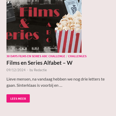
30 DAYS FILMS EN SERIES ABC CHALLENGE
/
CHALLENGES
Films en Series Alfabet – W
09/12/2024
-
by
Redactie
Lieve mensen, na vandaag hebben we nog drie letters te
gaan. Sinterklaas is voorbij en …
LEES MEER