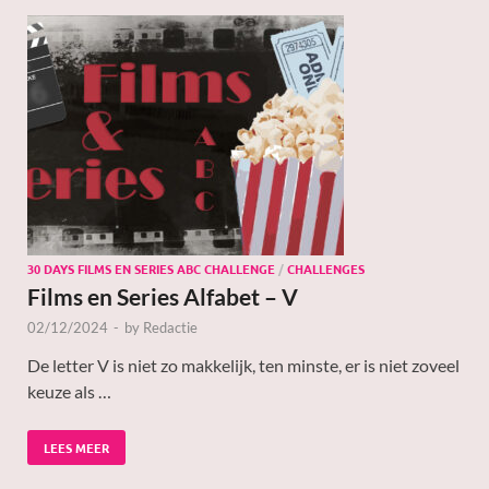
30 DAYS FILMS EN SERIES ABC CHALLENGE
/
CHALLENGES
Films en Series Alfabet – V
02/12/2024
-
by
Redactie
De letter V is niet zo makkelijk, ten minste, er is niet zoveel
keuze als …
LEES MEER