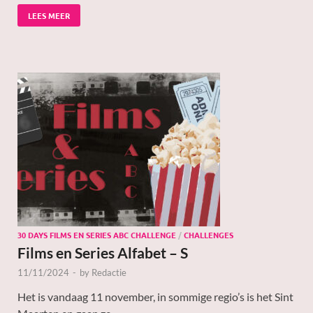
LEES MEER
30 DAYS FILMS EN SERIES ABC CHALLENGE
/
CHALLENGES
Films en Series Alfabet – S
11/11/2024
-
by
Redactie
Het is vandaag 11 november, in sommige regio’s is het Sint