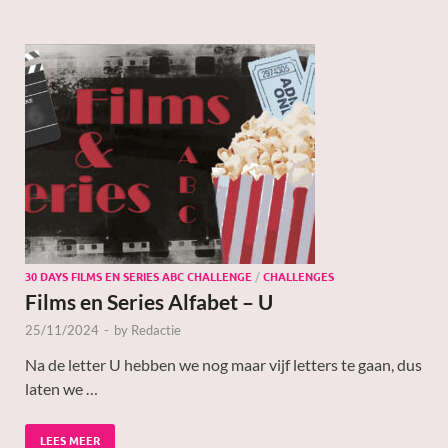
30 DAYS FILMS EN SERIES ABC CHALLENGE
/
CHALLENGES
Films en Series Alfabet – U
25/11/2024
-
by
Redactie
Na de letter U hebben we nog maar vijf letters te gaan, dus
laten we …
LEES MEER