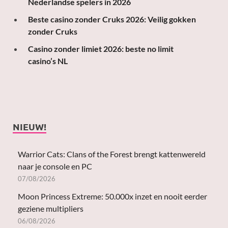
Nederlandse spelers in 2026
Beste casino zonder Cruks 2026: Veilig gokken
zonder Cruks
Casino zonder limiet 2026: beste no limit
casino’s NL
NIEUW!
Warrior Cats: Clans of the Forest brengt kattenwereld
naar je console en PC
07/08/2026
Moon Princess Extreme: 50.000x inzet en nooit eerder
geziene multipliers
06/08/2026