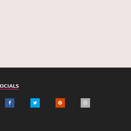
SOCIALS