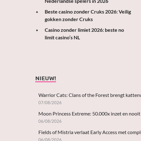
Nederlandse spelers in 2026
Beste casino zonder Cruks 2026: Veilig
gokken zonder Cruks
Casino zonder limiet 2026: beste no
limit casino’s NL
NIEUW!
Warrior Cats: Clans of the Forest brengt katten
07/08/2026
Moon Princess Extreme: 50.000x inzet en nooit 
06/08/2026
Fields of Mistria verlaat Early Access met comp
06/08/2026