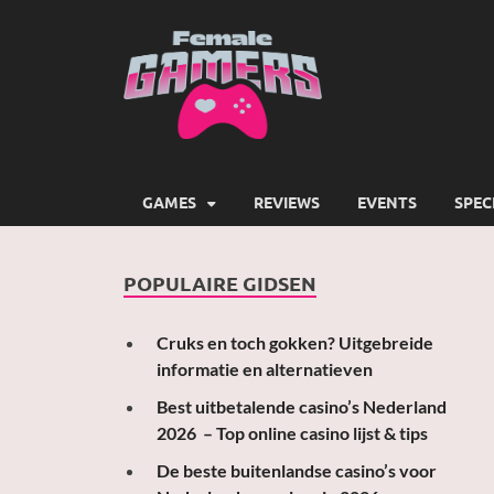
Female
Girls Games Greatness
GAMES
REVIEWS
EVENTS
SPEC
POPULAIRE GIDSEN
Cruks en toch gokken? Uitgebreide
informatie en alternatieven
Best uitbetalende casino’s Nederland
2026 – Top online casino lijst & tips
De beste buitenlandse casino’s voor