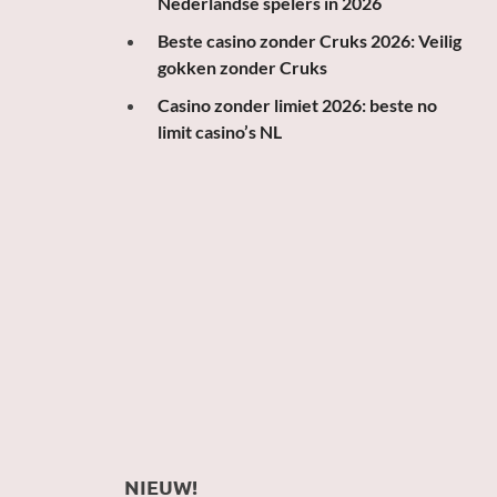
Nederlandse spelers in 2026
Beste casino zonder Cruks 2026: Veilig
gokken zonder Cruks
Casino zonder limiet 2026: beste no
limit casino’s NL
NIEUW!