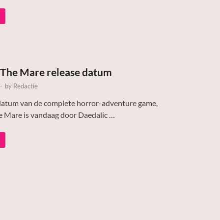
 The Mare release datum
-
by
Redactie
datum van de complete horror-adventure game,
e Mare is vandaag door Daedalic …