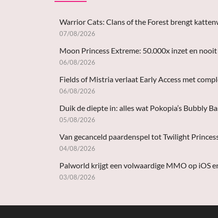
Warrior Cats: Clans of the Forest brengt katten
07/08/2026
Moon Princess Extreme: 50.000x inzet en nooit 
06/08/2026
Fields of Mistria verlaat Early Access met comp
06/08/2026
Duik de diepte in: alles wat Pokopia’s Bubbly B
05/08/2026
Van gecanceld paardenspel tot Twilight Princes
04/08/2026
Palworld krijgt een volwaardige MMO op iOS e
03/08/2026