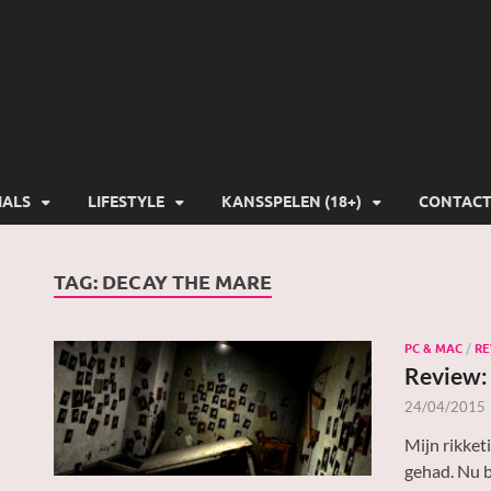
-Gamers
IALS
LIFESTYLE
KANSSPELEN (18+)
CONTAC
TAG:
DECAY THE MARE
PC & MAC
/
RE
Review:
24/04/2015
Mijn rikket
gehad. Nu b