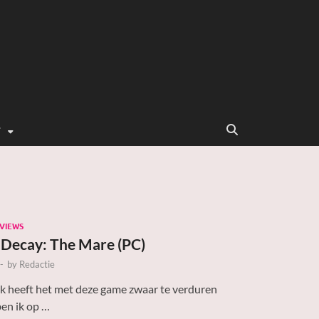
T
VIEWS
 Decay: The Mare (PC)
-
by
Redactie
ik heeft het met deze game zwaar te verduren
en ik op …