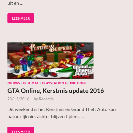
uit en …
LEES MEER
NIEUWS
/
PC & MAC
/
PLAYSTATION 4
/
XBOX ONE
GTA Online, Kerstmis update 2016
20/12/2016
-
by
Redactie
Dit weekend is het Kerstmis en Grand Theft Auto kan
natuurlijk niet achter blijven tijdens …
LEES MEER