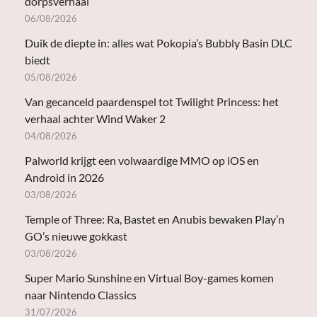
dorpsverhaal
06/08/2026
Duik de diepte in: alles wat Pokopia’s Bubbly Basin DLC
biedt
05/08/2026
Van gecanceld paardenspel tot Twilight Princess: het
verhaal achter Wind Waker 2
04/08/2026
Palworld krijgt een volwaardige MMO op iOS en
Android in 2026
03/08/2026
Temple of Three: Ra, Bastet en Anubis bewaken Play’n
GO’s nieuwe gokkast
03/08/2026
Super Mario Sunshine en Virtual Boy-games komen
naar Nintendo Classics
31/07/2026