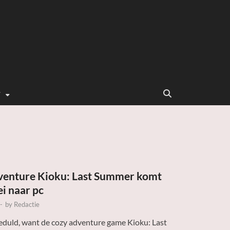
T
venture Kioku: Last Summer komt
i naar pc
-
by
Redactie
eduld, want de cozy adventure game Kioku: Last