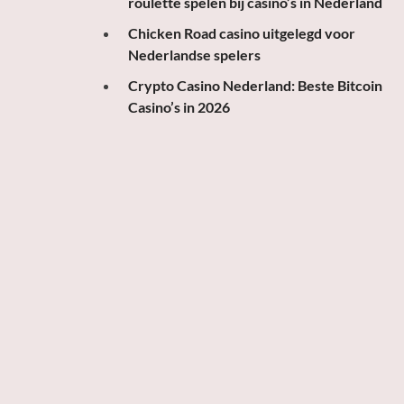
roulette spelen bij casino’s in Nederland
Chicken Road casino uitgelegd voor
Nederlandse spelers
Crypto Casino Nederland: Beste Bitcoin
Casino’s in 2026