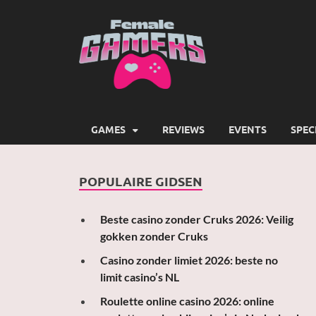
Female
Girls Games Greatness
GAMES
REVIEWS
EVENTS
SPEC
POPULAIRE GIDSEN
Beste casino zonder Cruks 2026: Veilig
gokken zonder Cruks
Casino zonder limiet 2026: beste no
limit casino’s NL
Roulette online casino 2026: online