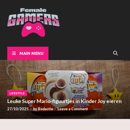
Female-
Girls Games Greatness
Gamers
MAIN MENU
LIFESTYLE
Leuke Super Mario-figuurtjes in Kinder Joy eieren
27/10/2025
-
by
Redactie
-
Leave a Comment