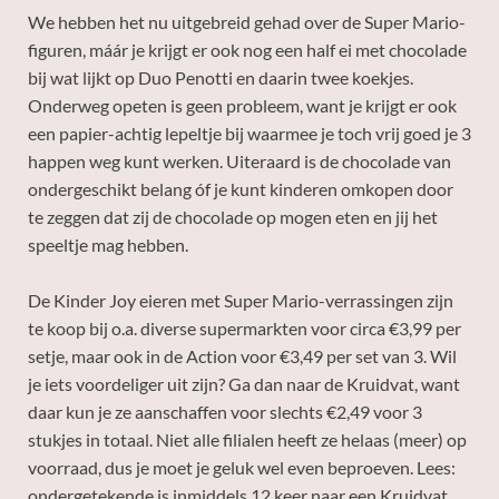
We hebben het nu uitgebreid gehad over de Super Mario-
figuren, máár je krijgt er ook nog een half ei met chocolade
bij wat lijkt op Duo Penotti en daarin twee koekjes.
Onderweg opeten is geen probleem, want je krijgt er ook
een papier-achtig lepeltje bij waarmee je toch vrij goed je 3
happen weg kunt werken. Uiteraard is de chocolade van
ondergeschikt belang óf je kunt kinderen omkopen door
te zeggen dat zij de chocolade op mogen eten en jij het
speeltje mag hebben.
De Kinder Joy eieren met Super Mario-verrassingen zijn
te koop bij o.a. diverse supermarkten voor circa €3,99 per
setje, maar ook in de Action voor €3,49 per set van 3. Wil
je iets voordeliger uit zijn? Ga dan naar de Kruidvat, want
daar kun je ze aanschaffen voor slechts €2,49 voor 3
stukjes in totaal. Niet alle filialen heeft ze helaas (meer) op
voorraad, dus je moet je geluk wel even beproeven. Lees:
ondergetekende is inmiddels 12 keer naar een Kruidvat