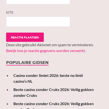
SITE
Deze site gebruikt Akismet om spam te verminderen.
Bekijk hoe je reactie gegevens worden verwerkt
.
POPULAIRE GIDSEN
Casino zonder limiet 2026: beste no limit
casino’s NL
Beste casino zonder Cruks 2026: Veilig gokken
zonder Cruks
Beste casino zonder Cruks 2026: Veilig gokken