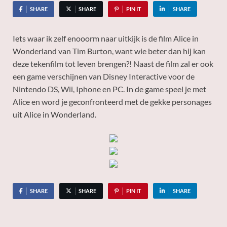
SHARE
SHARE
PIN IT
SHARE
Iets waar ik zelf enooorm naar uitkijk is de film Alice in
Wonderland van Tim Burton, want wie beter dan hij kan
deze tekenfilm tot leven brengen?! Naast de film zal er ook
een game verschijnen van Disney Interactive voor de
Nintendo DS, Wii, Iphone en PC. In de game speel je met
Alice en word je geconfronteerd met de gekke personages
uit Alice in Wonderland.
SHARE
SHARE
PIN IT
SHARE