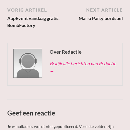
VORIG ARTIKEL
NEXT ARTICLE
AppEvent vandaag gratis:
Mario Party bordspel
BombFactory
Over Redactie
Bekijk alle berichten van Redactie
→
Geef een reactie
Je e-mailadres wordt niet gepubliceerd.
Vereiste velden zijn