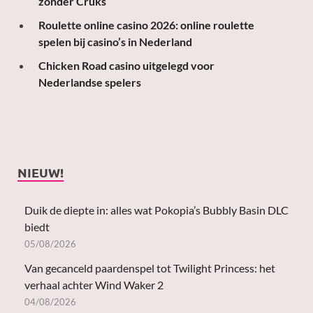
zonder Cruks
Roulette online casino 2026: online roulette
spelen bij casino’s in Nederland
Chicken Road casino uitgelegd voor
Nederlandse spelers
NIEUW!
Duik de diepte in: alles wat Pokopia’s Bubbly Basin DLC
biedt
05/08/2026
Van gecanceld paardenspel tot Twilight Princess: het
verhaal achter Wind Waker 2
04/08/2026