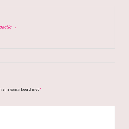
edactie
→
en zijn gemarkeerd met
*