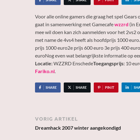
Voor alle online gamers die graag het spel Gears 
gaat in samenwerking met Gamecafe
wzzrd
(in E
mee wil doen kan zich aanmelden voor het 2vs2 of 
met name de 4vs4 heeft als hoofdprijs 1000 euro. D
prijs 1000 euro2e prijs 600 euro 3e prijs 400 eur
euroNog even wat belangrijkste informatie op een
Locatie:
WZZRD Enschede
Toegangsprijs:
10 eur
Fariko.nl
.
SHARE
SHARE
PIN IT
SH
VORIG ARTIKEL
Dreamhack 2007 winter aangekondigd