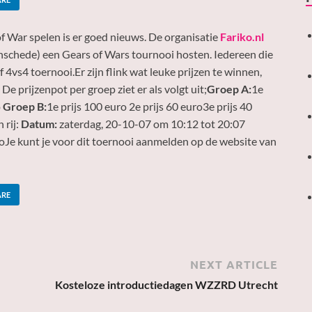
of War spelen is er goed nieuws. De organisatie
Fariko.nl
nschede) een Gears of Wars tournooi hosten. Iedereen die
4vs4 toernooi.Er zijn flink wat leuke prijzen te winnen,
e prijzenpot per groep ziet er als volgt uit;
Groep A:
1e
o
Groep B:
1e prijs 100 euro 2e prijs 60 euro3e prijs 40
 rij:
Datum:
zaterdag, 20-10-07 om 10:12 tot 20:07
oJe kunt je voor dit toernooi aanmelden op de website van
ARE
NEXT ARTICLE
Kosteloze introductiedagen WZZRD Utrecht