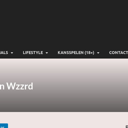
-Gamers
IALS
LIFESTYLE
KANSSPELEN (18+)
CONTAC
in Wzzrd
ARE