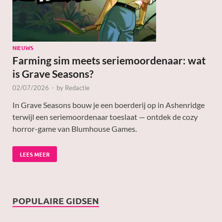
NIEUWS
Farming sim meets seriemoordenaar: wat
is Grave Seasons?
02/07/2026
-
by
Redactie
In Grave Seasons bouw je een boerderij op in Ashenridge
terwijl een seriemoordenaar toeslaat — ontdek de cozy
horror-game van Blumhouse Games.
LEES MEER
POPULAIRE GIDSEN