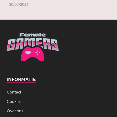
30/07/2026
INFORMATIE
Contact
Cookies
Over ons