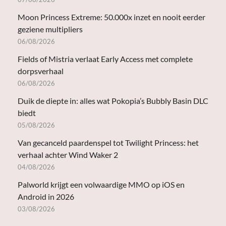
Moon Princess Extreme: 50.000x inzet en nooit eerder
geziene multipliers
06/08/2026
Fields of Mistria verlaat Early Access met complete
dorpsverhaal
06/08/2026
Duik de diepte in: alles wat Pokopia’s Bubbly Basin DLC
biedt
05/08/2026
Van gecanceld paardenspel tot Twilight Princess: het
verhaal achter Wind Waker 2
04/08/2026
Palworld krijgt een volwaardige MMO op iOS en
Android in 2026
03/08/2026