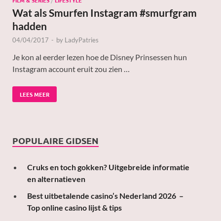
FILM & SERIES
/
LIFESTYLE
Wat als Smurfen Instagram #smurfgram
hadden
04/04/2017
-
by
LadyPatries
Je kon al eerder lezen hoe de Disney Prinsessen hun
Instagram account eruit zou zien …
LEES MEER
POPULAIRE GIDSEN
Cruks en toch gokken? Uitgebreide informatie
en alternatieven
Best uitbetalende casino’s Nederland 2026 –
Top online casino lijst & tips