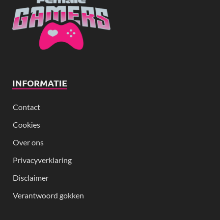
INFORMATIE
Contact
Cookies
Over ons
Privacyverklaring
Disclaimer
Verantwoord gokken