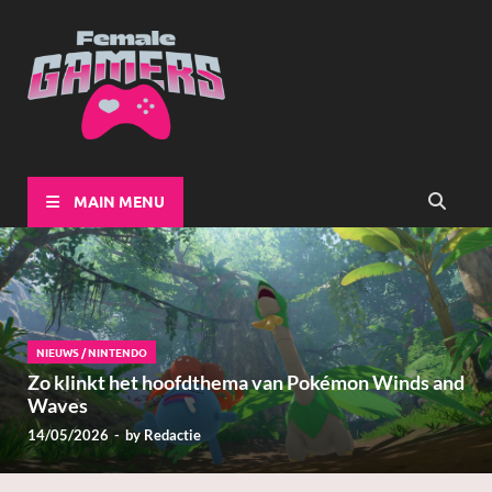
Female-
Girls Games Greatness
Gamers
MAIN MENU
NIEUWS
/
NINTENDO
Zo klinkt het hoofdthema van Pokémon Winds and
Waves
14/05/2026
-
by
Redactie