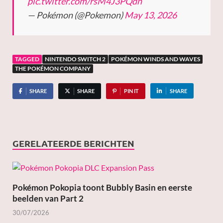
pic.twitter.com/rsM4J3PQdn
— Pokémon (@Pokemon)
May 13, 2026
TAGGED
NINTENDO SWITCH 2
POKÉMON WINDS AND WAVES
THE POKÉMON COMPANY
SHARE
SHARE
PIN IT
SHARE
GERELATEERDE BERICHTEN
Pokémon Pokopia toont Bubbly Basin en eerste
beelden van Part 2
30/07/2026