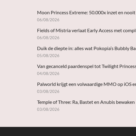
Moon Princess Extreme: 50.000x inzet en nooit 
06/08/2026
Fields of Mistria verlaat Early Access met comp
06/08/2026
Duik de diepte in: alles wat Pokopia’s Bubbly B
05/08/2026
Van gecanceld paardenspel tot Twilight Princes
04/08/2026
Palworld krijgt een volwaardige MMO op iOS e
03/08/2026
Temple of Three: Ra, Bastet en Anubis bewaken
03/08/2026