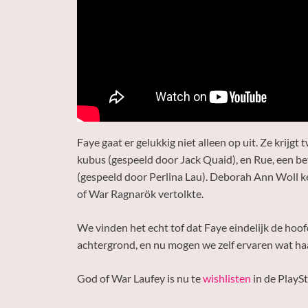
Faye gaat er gelukkig niet alleen op uit. Ze krij
kubus (gespeeld door Jack Quaid), en Rue, een b
(gespeeld door Perlina Lau). Deborah Ann Woll kee
of War Ragnarök vertolkte.
We vinden het echt tof dat Faye eindelijk de hoofd
achtergrond, en nu mogen we zelf ervaren wat haa
God of War Laufey is nu te
wishlisten
in de PlaySt