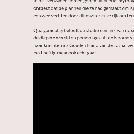
In de Everywhen komen goden uit allerlei mytholo
ontdekt dat de plannen die ze had gemaakt om Kra
een weg vechten door dit mysterieuze rijk om ter
Qua gameplay belooft de studio een mix van de sn
de diepere wereld en personages uit de Noorse s
haar krachten als Gouden Hand van de Jötnar zelfs
best heftig, maar ook echt gaaf.