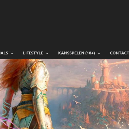
-Gamers
IALS
LIFESTYLE
KANSSPELEN (18+)
CONTAC