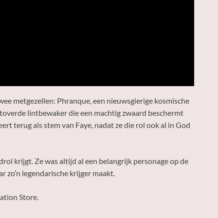
gt twee metgezellen: Phranque, een nieuwsgierige kosmische
etoverde lintbewaker die een machtig zwaard beschermt
rt terug als stem van Faye, nadat ze die rol ook al in God
rol krijgt. Ze was altijd al een belangrijk personage op de
r zo’n legendarische krijger maakt.
ation Store.