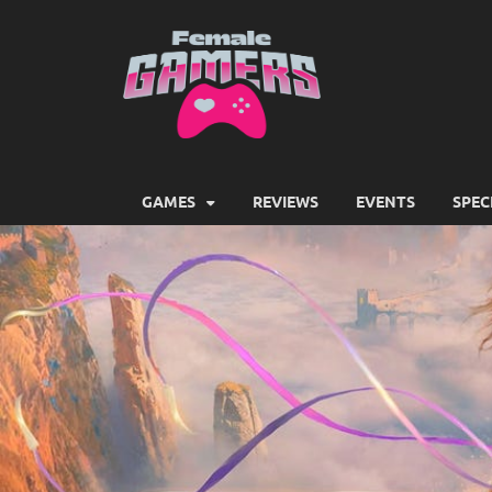
Female
Girls Games Greatness
GAMES
REVIEWS
EVENTS
SPEC